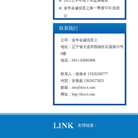
2021上半年地下水监测报告
金年会诚信至上第一季度VOC信息
公
联系我们
公司：
金年会诚信至上
地址：辽宁省大连市西岗区石葵路31号
6楼
电话：0411-83691808
联系人：徐海水 13326260777
内贸：安善超 13626375821
邮箱：
xhs@dxcct.com
网址：
http://dxcct.com
友情链接：