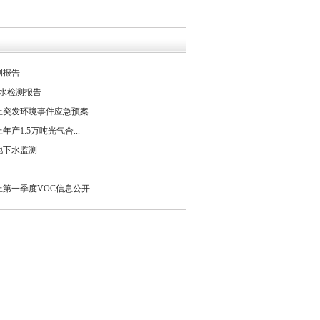
测报告
下水检测报告
上突发环境事件应急预案
产1.5万吨光气合...
年地下水监测
上第一季度VOC信息公开