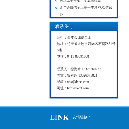
2021上半年地下水监测报告
金年会诚信至上第一季度VOC信息
公
联系我们
公司：
金年会诚信至上
地址：辽宁省大连市西岗区石葵路31号
6楼
电话：0411-83691808
联系人：徐海水 13326260777
内贸：安善超 13626375821
邮箱：
xhs@dxcct.com
网址：
http://dxcct.com
友情链接：