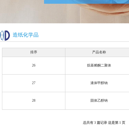
造纸化学品
排序
产品名称
26
烷基烯酮二聚体
27
液体甲醇钠
28
固体乙醇钠
总共有 3 篇记录 这是第 1 页