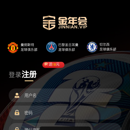
送
18
元
注册
登录