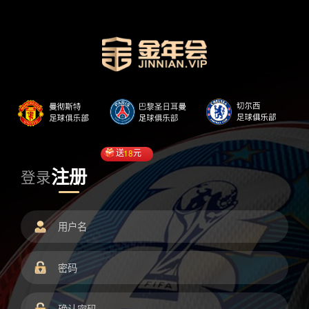
送
18
元
注册
登录